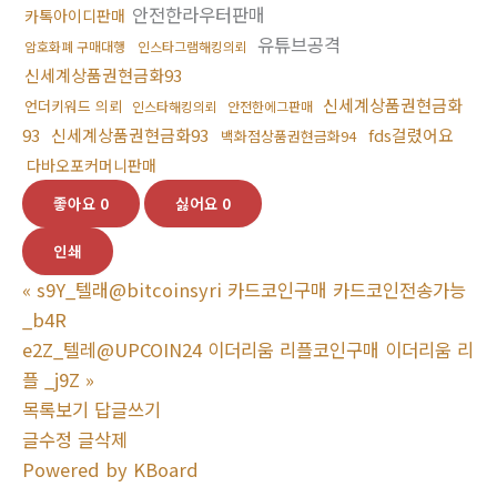
안전한라우터판매
카톡아이디판매
유튜브공격
암호화폐 구매대행
인스타그램해킹의뢰
신세계상품권현금화93
신세계상품권현금화
언더키워드 의뢰
인스타해킹의뢰
안전한에그판매
93
신세계상품권현금화93
fds걸렸어요
백화점상품권현금화94
다바오포커머니판매
좋아요
0
싫어요
0
인쇄
«
s9Y_텔래@bitcoinsyri 카드코인구매 카드코인전송가능
_b4R
e2Z_텔레@UPCOIN24 이더리움 리플코인구매 이더리움 리
플 _j9Z
»
목록보기
답글쓰기
글수정
글삭제
Powered by KBoard