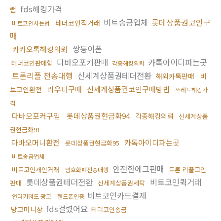
fds해킹가격
램
비트송금업체
롯데상품권코인구
테더코인직거래
비트코인사는법
매
쌍둥이폰
카카오톡해킹의뢰
다바오포커판매
카톡아이디파는곳
테더코인판매함
각종해킹의뢰
트론리플 전송대행
신세계상품권테더전환
해외카톡판매
비
라우터구매
신세계상품권코인구매방법
트코인환전
쓰레드해킹가
격
다바오포커구입
롯데상품권현금화94
각종해킹의뢰
신세계상품
권현금화91
다바오머니환전
카톡아이디파는곳
롯데상품권현금화95
비트송금업체
안전한에그판매
비트코인개인거래
트론 리플코인
암호화폐전송대행
롯데상품권테더전환
비트코인퀵거래
판매
신세계상품권세탁
비트코인카드결제
언더키워드 광고
핸드폰인증
fds걸렸어요
망고머니상
테더코인송금