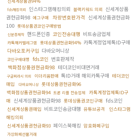
신세계상품권94%
인스타그램해킹의뢰
신세계상품
블랙키워드 의뢰
fds해킹의뢰
권현금화98
차량번호판가격
신세계상품권현금화
에그구매
100
롯데상품권코인구매방법
핸드폰인증
코인전송대행
비트송금업체
신분증제작
카톡계정업체톡ID구매
롯데상품권현금화94%
카톡해커텔레그램
다바오포커구입
다바오머니상
fds코인
번호판제작
코인구매대행
백화점상품권현금화98
테더코인비대면거래
톡ID거래 해외카톡구매
테더코인
이더리움판매
구글찌라시 의뢰
매입
롯데상품권현금화96
다바오머니상
백화점상품권현금화94
카톡계정업체톡ID구
트론 리플 전송업체
신세계상품권현금화98
fds코인
매
롯데상품권코인구매
비트코인송금대행
신세계상품권매입
유튜브공격
인스타그램
해킹의뢰
페이스북해킹
신세계상품권현금화93
암호화폐구입
가상화폐선물거래