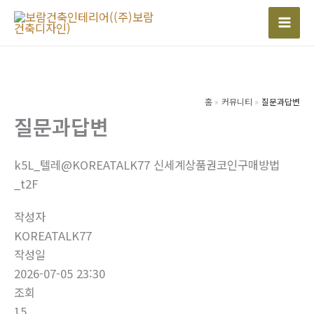
콘
텐
Mai
츠
Men
로
건
너
홈
커뮤니티
질문과답변
질문과답변
뛰
기
k5L_텔레@KOREATALK77 신세계상품권코인구매방법
_t2F
작성자
KOREATALK77
작성일
2026-07-05 23:30
조회
15