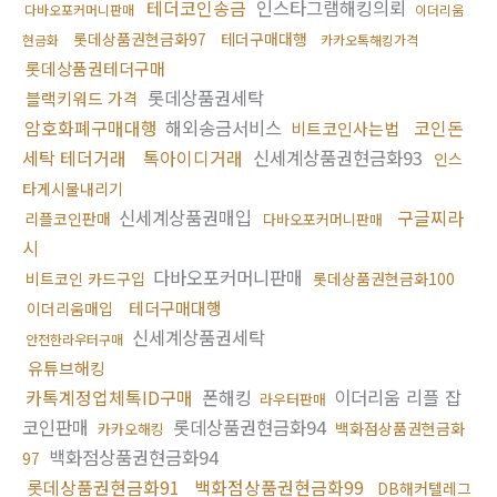
테더코인송금
인스타그램해킹의뢰
다바오포커머니판매
이더리움
롯데상품권현금화97
테더구매대행
현금화
카카오톡해킹가격
롯데상품권테더구매
롯데상품권세탁
블랙키워드 가격
암호화폐구매대행
해외송금서비스
코인돈
비트코인사는법
세탁 테더거래
톡아이디거래
신세계상품권현금화93
인스
타게시물내리기
신세계상품권매입
구글찌라
리플코인판매
다바오포커머니판매
시
다바오포커머니판매
비트코인 카드구입
롯데상품권현금화100
테더구매대행
이더리움매입
신세계상품권세탁
안전한라우터구매
유튜브해킹
카톡계정업체톡ID구매
폰해킹
이더리움 리플 잡
라우터판매
코인판매
롯데상품권현금화94
백화점상품권현금화
카카오해킹
백화점상품권현금화94
97
롯데상품권현금화91
백화점상품권현금화99
DB해커텔레그