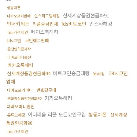
쌍둥이폰
신세계상품권현금화91
인스타그램해킹
다바오포커판매
언더키워드
fds비트코인
인스타해킹
리플송금업체
페이스북해킹
fds가격제안
fds코인
보안에그판매
운전면허증제작
다바오머니환전
카카오톡해킹
비트코인송금대행
24시코인
신세계상품권현금화94
fds해킹
업체
번호판구매
다바오포커머니
카카오톡해킹
백화점상품권현금화92
다바오머니환전
이더리움 리플 모든코인구입
쌍둥이폰
신세계상
유튜브해킹
품권현금화90
fds가격제안