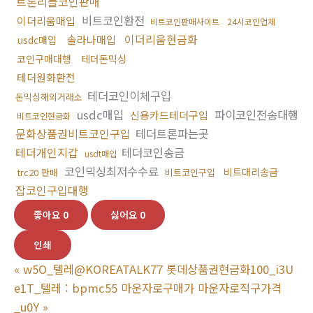
트론리플코인판매
비트코인환전
이더리움매입
비트코인판매사이트
24시코인업체
이더리움현금화
솔라나매입
usdc매입
코인구매대행
테더돈믹싱
테더원화환전
테더코인이체구입
돈믹싱해외거래소
usdc매입
파이코인전송대행
신용카드테더구입
비트코인현금화
문화상품권비트코인구입
테더트론파는곳
테더개인지갑
테더코인송금
usdt매입
코인믹싱최저수수료
비트대리송금
trc20 판매
비트코인구입
잡코인구입대행
좋아요
0
싫어요
0
인쇄
«
w5O_텔레@KOREATALK77 롯데상품권현금화100_i3U
e1T_텔레 : bpmc55 마운자로구매가 마운자로직구가격
_u0Y
»