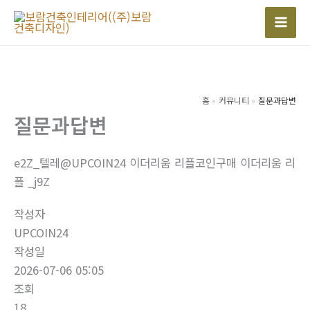
콘
텐
Mai
츠
Men
로
건
너
홈
커뮤니티
질문과답변
질문과답변
뛰
기
e2Z_텔레@UPCOIN24 이더리움 리플코인구매 이더리움 리
플 _j9Z
작성자
UPCOIN24
작성일
2026-07-06 05:05
조회
18