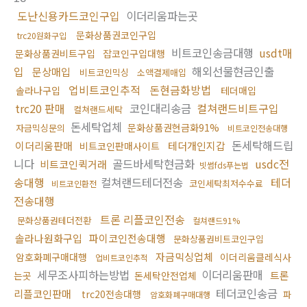
도난신용카드코인구입
이더리움파는곳
문화상품권코인구입
trc20원화구입
비트코인송금대행
usdt매
문화상품권비트구입
잡코인구입대행
입
해외선물현금인출
문상매입
비트코인믹싱
소액결제매입
업비트코인추적
돈현금화방법
솔라나구입
테더매입
trc20 판매
코인대리송금
컬쳐랜드비트구입
컬쳐랜드세탁
돈세탁업체
문화상품권현금화91%
자금믹싱문의
비트코인전송대행
돈세탁해드립
이더리움판매
테더개인지갑
비트코인판매사이트
니다
골드바세탁현금화
usdc전
비트코인퀵거래
빗썸fds푸는법
송대행
컬쳐랜드테더전송
테더
코인세탁최저수수료
비트코인환전
전송대행
트론 리플코인전송
문화상품권테더전환
컬쳐랜드91%
솔라나원화구입
파이코인전송대행
문화상품권비트코인구입
자금믹싱업체
암호화폐구매대행
이더리움클레식사
업비트코인추적
세무조사피하는방법
이더리움판매
트론
는곳
돈세탁안전업체
테더코인송금
리플코인판매
trc20전송대행
파
암호화폐구매대행