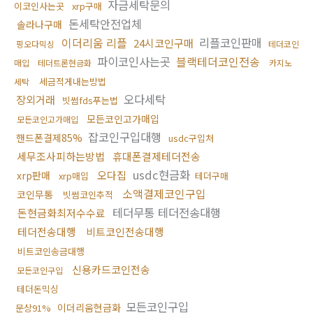
자금세탁문의
이코인사는곳
xrp구매
돈세탁안전업체
솔라나구매
이더리움 리플
리플코인판매
24시코인구매
핑오다믹싱
테더코인
파이코인사는곳
블랙테더코인전송
매입
테더트론현금화
카지노
세금적게내는방법
세탁
오다세탁
장외거래
빗썸fds푸는법
모든코인고가매입
모든코인고가매입
잡코인구입대행
핸드폰결제85%
usdc구입처
세무조사피하는방법
휴대폰결제테더전송
usdc현금화
오다집
xrp판매
xrp매입
테더구매
소액결제코인구입
코인무통
빗썸코인추적
테더무통 테더전송대행
돈현금화최저수수료
테더전송대행
비트코인전송대행
비트코인송금대행
신용카드코인전송
모든코인구입
테더돈믹싱
모든코인구입
이더리움현금화
문상91%