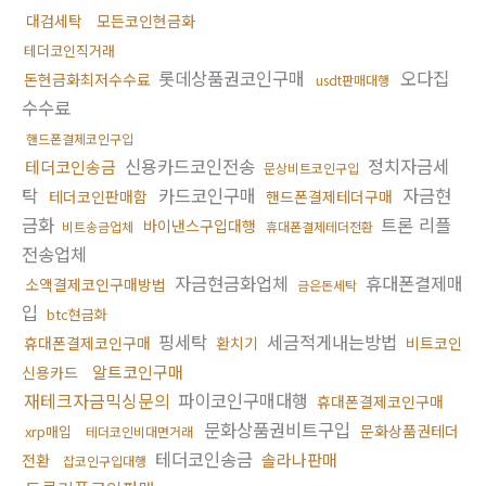
대검세탁
모든코인현금화
테더코인직거래
롯데상품권코인구매
오다집
돈현금화최저수수료
usdt판매대행
수수료
핸드폰결제코인구입
신용카드코인전송
정치자금세
테더코인송금
문상비트코인구입
탁
카드코인구매
자금현
테더코인판매함
핸드폰결제테더구매
금화
트론 리플
바이낸스구입대행
비트송금업체
휴대폰결제테더전환
전송업체
자금현금화업체
휴대폰결제매
소액결제코인구매방법
금은돈세탁
입
btc현금화
핑세탁
세금적게내는방법
휴대폰결제코인구매
환치기
비트코인
알트코인구매
신용카드
재테크자금믹싱문의
파이코인구매대행
휴대폰결제코인구매
문화상품권비트구입
문화상품권테더
xrp매입
테더코인비대면거래
테더코인송금
솔라나판매
전환
잡코인구입대행