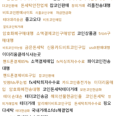
돈세탁안전업체
잡코인판매
리플전송대행
장외거래
더코인판매
비트코인판매사이트
자금현금화
리플코인구매
중고오다
테더대리송금
비트코인매입
알트코인퀵거래
암호화폐구매대행
소액결제코인구매방법
코인상품권
tron구
매대행
금은돈세탁
신용카드비트코인구입
usdt판매대행
비트코인사는법
이더리움클레식사는곳
소액결제매입
파이코인전송
핸드폰결제85%
fx믹싱최저수수료
대행
핸드폰결제비트구입
잡코인판매
fx세탁최저수수료
이더리움매
빗썸fds푸는법
카드코인충전가능
입
암호화폐전송대행
코인돈세탁테더거래
모든코인현금화
테더코인송금
해외선물현금인출
코인돈세탁
테더 손대손
장
테더거래
핑오
알리페이비트코인구입
돈세탁최저수수료
외거래업체
다세탁
국내거래소fds해결업체
테더현금화