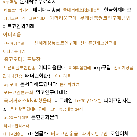
돈세탁수수료최저
xrp매입
테더대리송금
현금화재테크
국내거래소fds깨는법
비트코인퀵거래
이더리움구매
롯데상품권코인구매방법
테더코인믹싱
코인손대손
비트코인퀵거래
이더리움
신세계상품권코인구매
핸드폰결제코인구매
신세계상품권매입
이더리움매입
중고오다대포통장
이더리움판매
xrp구입
트론리플코인전송
신세계상품
이더리움판매
태더원화환전
권테더전송
이더리움
돈세탁해드립니다
돈세탁방법
xrp구매
밈코인구매대행
모든코인현금화
국내거래소fds막혔을때
비트매입
파이코인사는
trc20구매대행
곳
문화상품권테더구매
코인 송금대행 24시
돈현금화문의
trc20 구매대행
테더코인직거래
btc현금화
테더코인송금
코인이체
파이코인구입
테더코인송금