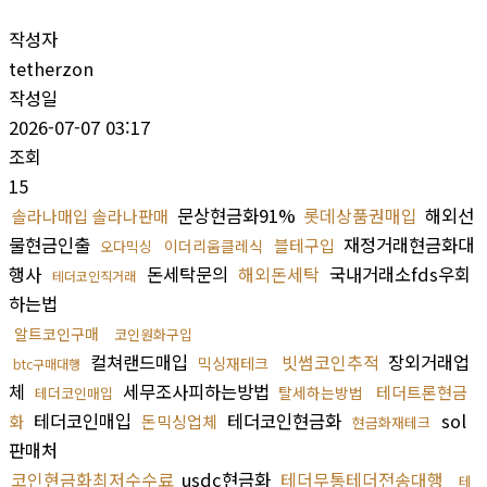
작성자
tetherzon
작성일
2026-07-07 03:17
조회
15
문상현금화91%
롯데상품권매입
해외선
솔라나매입 솔라나판매
물현금인출
재정거래현금화대
블테구입
이더리움클레식
오다믹싱
행사
돈세탁문의
해외돈세탁
국내거래소fds우회
테더코인직거래
하는법
알트코인구매
코인원화구입
컬쳐랜드매입
빗썸코인추적
장외거래업
믹싱재테크
btc구매대행
체
세무조사피하는방법
테더트론현금
탈세하는방법
테더코인매입
테더코인매입
테더코인현금화
sol
화
돈믹싱업체
현금화재테크
판매처
코인현금화최저수수료
usdc현금화
테더무통테더전송대행
테