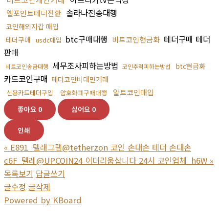
솔라나전송대행
엘포인트테더전환
코인해외지갑 매입
btc구매대행
테더구매 테더
비트코인현금화
테더구매
usdc매입
판매
세무조사피하는방법
btc현금화
비트코인송금대행
코인추적피하는방법
카드코인구매
테더코인비대면거래
알트코인매입
신용카드테더구입
암호화폐구매대행
좋아요
0
싫어요
0
인쇄
«
E891_텔래그램@tetherzon 코인 손대손 테더 손대손
c6F_텔레@UPCOIN24 이더리움삽니다 24시 코인업체_h6W
»
목록보기
답글쓰기
글수정
글삭제
Powered by KBoard