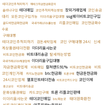
테더코인추척피하기
재테크자금현금화문의
테더매입
장외거래업체
코인송금
솔라나구입
코인추적피하는방법
대리
ssg페이비트코인구입
모든코인구입가능
이더리움구입대행
리플코인매입
코인현금화수
골드바현금화현금화
국내거래소fds뚫는법
수료
구매대행
테더코인추척피하기
코인 구매대행 24시
신세
검돈세탁업체
계상품권테더전환
이더리움사는곳
비트대리송금
탈세하는방법
비트코인현금화
이더리움구입대행
국내거래소fds해결업체
자금현금화업체
컬쳐랜드91%
비트
비트매입
비트코인현금화
코인개인거래
btc현금화
현금돈현금화
카지노현금화
트론구매
24시코인업체
엘포인트테더전송
코인이체
비트코인카드구입
비트대리송금
중고오다
트론 리플코인판매
문화상품권매입
카드코인구매
이더리움사는곳
테더코인매입
태더원화환전
btc파는곳
비트코인개인거래
아프리카tv돈믹싱