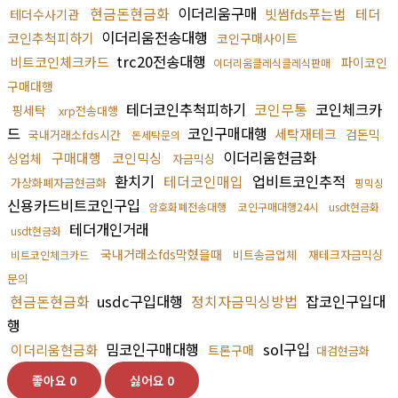
현금돈현금화
이더리움구매
빗썸fds푸는법
테더
테더수사기관
이더리움전송대행
코인추척피하기
코인구매사이트
trc20전송대행
비트코인체크카드
파이코인
이더리움클레식클레식판매
구매대행
테더코인추척피하기
코인무통
코인체크카
핑세탁
xrp전송대행
드
코인구매대행
세탁재테크
검돈믹
국내거래소fds시간
돈세탁문의
이더리움현금화
구매대행
코인믹싱
싱업체
자금믹싱
환치기
테더코인매입
업비트코인추적
가상화폐자금현금화
핑믹싱
신용카드비트코인구입
암호화폐전송대행
코인구매대행24시
usdt현금화
테더개인거래
usdt현금화
국내거래소fds막혔을때
비트송금업체
재테크자금믹싱
비트코인체크카드
문의
현금돈현금화
usdc구입대행
정치자금믹싱방법
잡코인구입대
행
밈코인구매대행
sol구입
이더리움현금화
트론구매
대검현금화
좋아요
0
싫어요
0