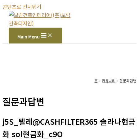
콘텐츠로 건너뛰기
Main Menu
홈
커뮤니티
질문과답변
질문과답변
j5S_텔레@CASHFILTER365 솔라나현금
화 sol현금화_c9O