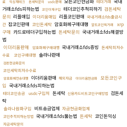
모든코인현금화
국내
테더거래
료
믹싱재테크
돈세탁문의
usdc판매
거래소fds피하는법
테더코인추척피하기
검돈세탁
코인이체구입
문의
리플매입
리플코인판매
이더리움매입
국내거래소fds출금시
잡코인판매
암호화폐구매대행
xrp
코인돈세탁
간
알트코인퀵거래
구매
카드로테더구입하는법
돈세탁문의
국내거래소fds해결방
법
이더리움판매
국내거래소fds증빙
돈세탁최저수
암호화폐구매대행
솔라나판매
수료
코인구매대행
검돈현금화문의
코인세탁최저수수료
이더리움판매
모든코인구
해외자금
암호화폐전송대행
이더리움현금화
입
국내거래소fds피하는법
돈세탁
검돈세
usdc구입처
테더코인송금
신용카드비트코인구매방법
탁
비트송금업체
솔라나원화구입
자금현금화업체
국내거래소fds뚫는법
돈세탁
코인돈믹싱
코인추적피하는방법
자금세탁문의