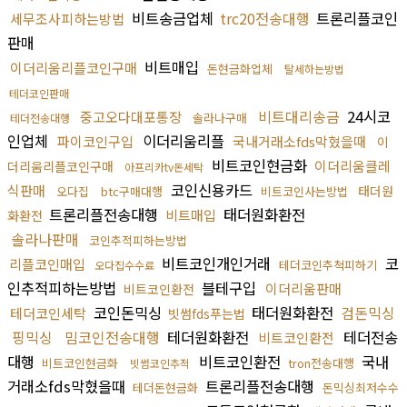
비트송금업체
trc20전송대행
트론리플코인
세무조사피하는방법
판매
비트매입
이더리움리플코인구매
돈현금화업체
탈세하는방법
테더코인판매
비트대리송금
24시코
중고오다대포통장
솔라나구매
테더전송대행
인업체
이더리움리플
파이코인구입
국내거래소fds막혔을때
이
비트코인현금화
이더리움클레
더리움리플코인구매
아프리카tv돈세탁
코인신용카드
식판매
태더원
오다집
btc구매대행
비트코인사는방법
트론리플전송대행
태더원화환전
비트매입
화환전
솔라나판매
코인추적피하는방법
비트코인개인거래
코
리플코인매입
테더코인추척피하기
오다집수수료
인추적피하는방법
블테구입
이더리움판매
비트코인환전
코인돈믹싱
태더원화환전
검돈믹싱
테더코인세탁
빗썸fds푸는법
핑믹싱
밈코인전송대행
테더원화환전
테더전송
비트코인환전
대행
비트코인환전
국내
비트코인현금화
tron전송대행
빗썸코인추적
거래소fds막혔을때
트론리플전송대행
테더돈현금화
돈믹싱최저수수