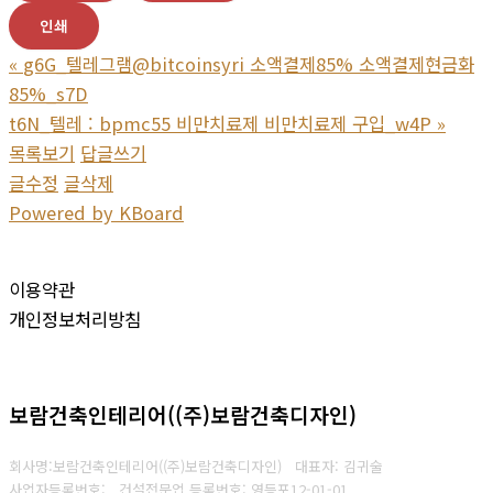
인쇄
«
g6G_텔레그램@bitcoinsyri 소액결제85% 소액결제현금화
85%_s7D
t6N_텔레 : bpmc55 비만치료제 비만치료제 구입_w4P
»
목록보기
답글쓰기
글수정
글삭제
Powered by KBoard
이용약관
개인정보처리방침
보람건축인테리어((주)보람건축디자인)
회사명:보람건축인테리어((주)보람건축디자인) 대표자: 김귀술
사업자등록번호:
건설전문업 등록번호: 영등포12-01-01