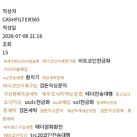
작성자
CASHFILTER365
작성일
2026-07-08 21:16
조회
15
비트코인현금화
테더코인비대면거래
국내거래소fds막혔을때
이더리움매입
환치기
xrp전송대행
자금세탁업체
검돈믹싱문의
테더코인이체구입
세무조사피하는방법
테더전송대행
가상화폐자금세탁
중고오다
오다믹싱
usdc현금화
sol현금화
usdt매입
탈세하는방법
핑세탁
검돈세탁
검돈믹싱문의
검돈믹싱업체
횡
세금적게내는방법
령세탁
태더원화환전
바이낸스구입대행
trc20코인전송대행
테더코인믹싱