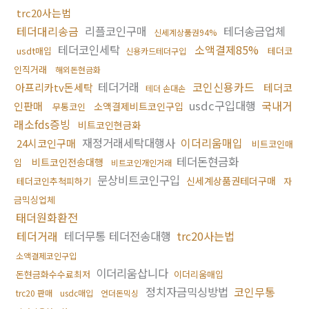
trc20사는법
테더대리송금
리플코인구매
테더송금업체
신세계상품권94%
테더코인세탁
소액결제85%
usdt매입
테더코
신용카드테더구입
인직거래
해외돈현금화
테더거래
코인신용카드
아프리카tv돈세탁
테더코
테더 손대손
usdc구입대행
국내거
인판매
소액결제비트코인구입
무통코인
래소fds증빙
비트코인현금화
재정거래세탁대행사
이더리움매입
24시코인구매
비트코인매
테더돈현금화
비트코인전송대행
입
비트코인개인거래
문상비트코인구입
신세계상품권테더구매
테더코인추척피하기
자
금믹싱업체
태더원화환전
테더거래
테더무통 테더전송대행
trc20사는법
소액결제코인구입
이더리움삽니다
돈현금화수수료최저
이더리움매입
정치자금믹싱방법
코인무통
trc20 판매
usdc매입
언더돈믹싱