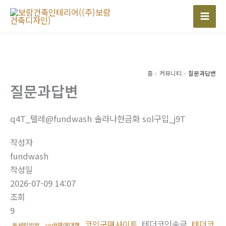
콘
텐
Mai
츠
Men
로
건
너
홈
커뮤니티
질문과답변
질문과답변
뛰
기
q4T_텔레@fundwash 솔라나현금화 sol구입_j9T
작성자
fundwash
작성일
2026-07-09 14:07
조회
9
코인구매사이트
테더코인송금
테더코
돈세탁방법
usdt판매대행