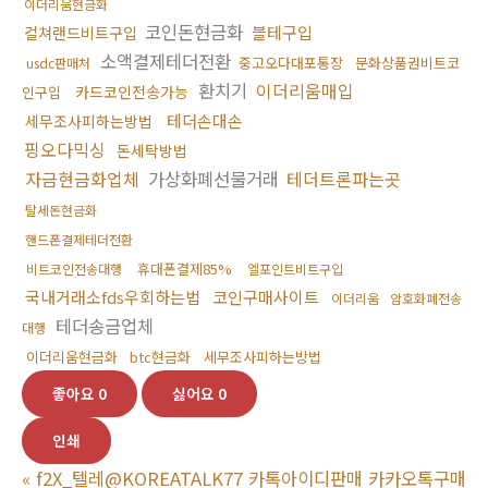
이더리움현금화
코인돈현금화
블테구입
컬쳐랜드비트구입
소액결제테더전환
중고오다대포통장
문화상품권비트코
usdc판매처
환치기
이더리움매입
카드코인전송가능
인구입
테더손대손
세무조사피하는방법
핑오다믹싱
돈세탁방법
자금현금화업체
가상화폐선물거래
테더트론파는곳
탈세돈현금화
핸드폰결제테더전환
휴대폰결제85%
비트코인전송대행
엘포인트비트구입
국내거래소fds우회하는법
코인구매사이트
이더리움
암호화폐전송
테더송금업체
대행
이더리움현금화
btc현금화
세무조사피하는방법
좋아요
0
싫어요
0
인쇄
«
f2X_텔레@KOREATALK77 카톡아이디판매 카카오톡구매