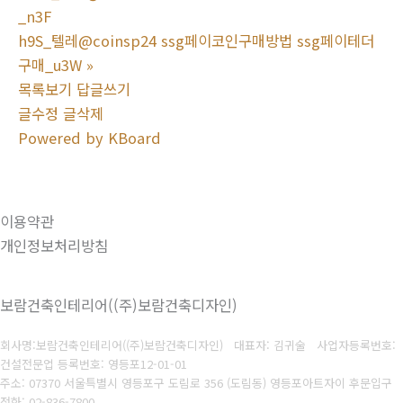
_n3F
h9S_텔레@coinsp24 ssg페이코인구매방법 ssg페이테더
구매_u3W
»
목록보기
답글쓰기
글수정
글삭제
Powered by KBoard
이용약관
개인정보처리방침
보람건축인테리어((주)보람건축디자인)
회사명:보람건축인테리어((주)보람건축디자인) 대표자: 김귀술
사업자등록번호:
건설전문업 등록번호: 영등포12-01-01
주소: 07370 서울특별시 영등포구 도림로 356 (도림동) 영등포아트자이 후문입구
전화: 02-836-7800