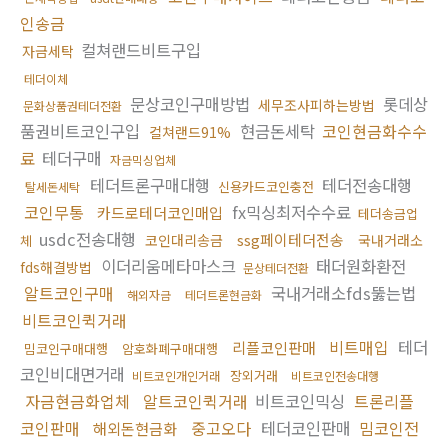
인송금
컬쳐랜드비트구입
자금세탁
테더이체
문상코인구매방법
롯데상
세무조사피하는방법
문화상품권테더전환
품권비트코인구입
현금돈세탁
코인현금화수수
컬쳐랜드91%
료
테더구매
자금믹싱업체
테더트론구매대행
테더전송대행
신용카드코인충전
탈세돈세탁
코인무통
fx믹싱최저수수료
카드로테더코인매입
테더송금업
usdc전송대행
ssg페이테더전송
코인대리송금
국내거래소
체
이더리움메타마스크
태더원화환전
fds해결방법
문상테더전환
알트코인구매
국내거래소fds뚫는법
해외자금
테더트론현금화
비트코인퀵거래
비트매입
테더
리플코인판매
밈코인구매대행
암호화폐구매대행
코인비대면거래
장외거래
비트코인개인거래
비트코인전송대행
자금현금화업체
알트코인퀵거래
비트코인믹싱
트론리플
코인판매
중고오다
테더코인판매
밈코인전
해외돈현금화