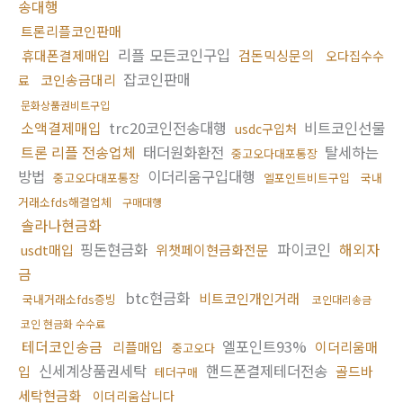
송대행
트론리플코인판매
리플 모든코인구입
휴대폰결제매입
검돈믹싱문의
오다집수수
잡코인판매
코인송금대리
료
문화상품권비트구입
소액결제매입
trc20코인전송대행
비트코인선물
usdc구입처
트론 리플 전송업체
태더원화환전
탈세하는
중고오다대포통장
방법
이더리움구입대행
중고오다대포통장
엘포인트비트구입
국내
거래소fds해결업체
구매대행
솔라나현금화
핑돈현금화
파이코인
해외자
usdt매입
위챗페이현금화전문
금
btc현금화
비트코인개인거래
국내거래소fds증빙
코인대리송금
코인 현금화 수수료
테더코인송금
엘포인트93%
리플매입
이더리움매
중고오다
신세계상품권세탁
핸드폰결제테더전송
입
골드바
테더구매
세탁현금화
이더리움삽니다