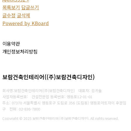
목록보기
답글쓰기
글수정
글삭제
Powered by KBoard
이용약관
개인정보처리방침
보람건축인테리어((주)보람건축디자인)
회사명:보람건축인테리어((주)보람건축디자인) 대표자: 김귀술
사업자등록번호:
건설전문업 등록번호: 영등포12-01-01
주소: 07370 서울특별시 영등포구 도림로 356 (도림동) 영등포아트자이 후문입
구
전화: 02-836-7800
Copyright © 2025 보람건축인테리어((주)보람건축디자인). All rights reserved.
Created by
Yescall.com
[
관리자
]