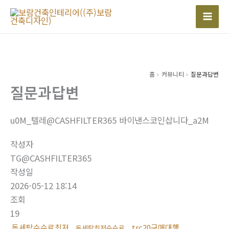
콘
텐
Mai
츠
Men
로
건
너
홈
커뮤니티
질문과답변
질문과답변
뛰
기
u0M_텔레@CASHFILTER365 바이낸스코인삽니다_a2M
작성자
TG@CASHFILTER365
작성일
2026-05-12 18:14
조회
19
돈세탁수수료최저
trc20구매대행
돈세탁최저수수료