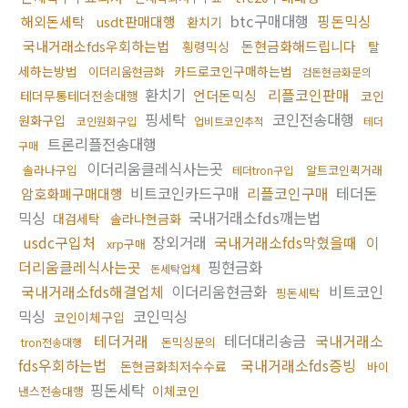
btc구매대행
핑돈믹싱
해외돈세탁
usdt판매대행
환치기
국내거래소fds우회하는법
돈현금화해드립니다
횡령믹싱
탈
세하는방법
카드로코인구매하는법
이더리움현금화
검돈현금화문의
환치기
리플코인판매
언더돈믹싱
테더무통테더전송대행
코인
핑세탁
코인전송대행
원화구입
코인원화구입
업비트코인추적
테더
트론리플전송대행
구매
이더리움클레식사는곳
솔라나구입
알트코인퀵거래
테더tron구입
비트코인카드구매
리플코인구매
테더돈
암호화폐구매대행
믹싱
국내거래소fds깨는법
대검세탁
솔라나현금화
usdc구입처
장외거래
국내거래소fds막혔을때
이
xrp구매
더리움클레식사는곳
핑현금화
돈세탁업체
국내거래소fds해결업체
이더리움현금화
비트코인
핑돈세탁
믹싱
코인믹싱
코인이체구입
테더거래
테더대리송금
국내거래소
돈믹싱문의
tron전송대행
fds우회하는법
국내거래소fds증빙
돈현금화최저수수료
바이
핑돈세탁
이체코인
낸스전송대행