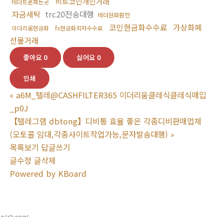
비트코인개인거래
테더트론파는곳
자금세탁
trc20전송대행
테더원화환전
코인현금화수수료
가상화폐
이더리움현금화
fx현금화최저수수료
선물거래
좋아요
0
싫어요
0
인쇄
«
a6M_텔레@CASHFILTER365 이더리움클레식클레식매입
_p0J
【텔레그램 dbtong】디비통 효율 좋은 각종디비판매업체
(오토콜 임대,각종사이트작업가능,문자발송대행)
»
목록보기
답글쓰기
글수정
글삭제
Powered by KBoard