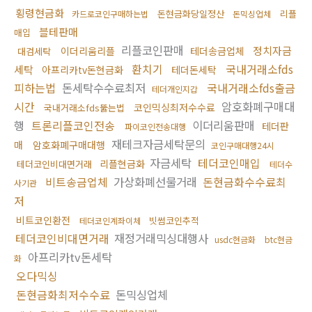
횡령현금화
돈현금화당일정산
리플
카드로코인구매하는법
돈믹싱업체
블테판매
매입
리플코인판매
정치자금
이더리움리플
테더송금업체
대검세탁
환치기
국내거래소fds
세탁
아프리카tv돈현금화
테더돈세탁
피하는법
돈세탁수수료최저
국내거래소fds출금
테더개인지갑
시간
암호화폐구매대
코인믹싱최저수수료
국내거래소fds뚫는법
행
트론리플코인전송
이더리움판매
테더판
파이코인전송대행
재테크자금세탁문의
매
암호화폐구매대행
코인구매대행24시
자금세탁
테더코인매입
리플현금화
테더코인비대면거래
테더수
비트송금업체
가상화폐선물거래
돈현금화수수료최
사기관
저
비트코인환전
빗썸코인추적
테더코인계좌이체
테더코인비대면거래
재정거래믹싱대행사
usdc현금화
btc현금
아프리카tv돈세탁
화
오다믹싱
돈현금화최저수수료
돈믹싱업체