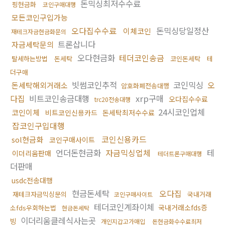
돈믹싱최저수수료
핑현금화
코인구매대행
모든코인구입가능
오다집수수료
돈믹싱당일정산
이체코인
재테크자금현금화문의
트론삽니다
자금세탁문의
오다현금화
테더코인송금
탈세하는방법
돈세탁
코인돈세탁
테
더구매
빗썸코인추적
코인믹싱
오
돈세탁해외거래소
암호화폐전송대행
다집
비트코인송금대행
xrp구매
오다집수수료
trc20전송대행
24시코인업체
코인이체
비트코인신용카드
돈세탁최저수수료
잡코인구입대행
코인신용카드
sol현금화
코인구매사이트
언더돈현금화
자금믹싱업체
테
이더리움판매
테더트론구매대행
더판매
usdc전송대행
현금돈세탁
오다집
재테크자금믹싱문의
국내거래
코인구매사이트
테더코인계좌이체
국내거래소fds증
소fds우회하는법
현금돈세탁
이더리움클레식사는곳
빙
개인지갑고가매입
돈현금화수수료최저