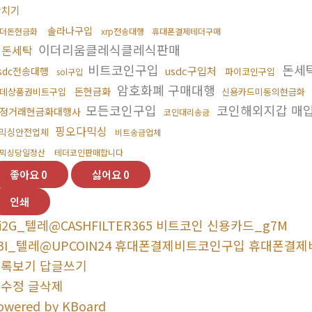
환치기
솔라나구입
더돈현금화
xrp전송대행
휴대폰결제테더구매
이더리움클레식클레식판매
핑돈세탁
비트코인구입
돈세
usdc구입처
sdc전송대행
파이코인구입
sol구입
암호화폐 구매대행
돈현금화
데상품권비트구입
신용카드미동의현금화
모든코인구입
코인해외지갑 매
정거래현금화대행사
코인대리송금
핑오다믹싱
믹싱안전업체
비트송금업체
믹싱당일정산
테더코인판매합니다
좋아요
0
싫어요
0
인쇄
i2G_텔레@CASHFILTER365 비트코인 신용카드_g7M
3I_텔레@UPCOIN24 휴대폰결제비트코인구입 휴대폰결제
목록보기
답글쓰기
글수정
글삭제
owered by KBoard