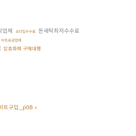
탁업체
돈세탁최저수수료
오다집수수료
비트송금업체
입
암호화폐 구매대행
비트구입_p0B
»