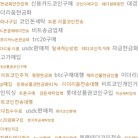
신용카드코인구매
대검
돈현금화안전업체
코인이체구입
태더원화환전
이더리움현금화
코인돈세탁
라나구입
트론 리플코인전송
비트송금업체
드폰결제테더전송
trc20구매
프리카tv돈현금화
usdc판매처
자금현금
탈세하는방법
테더코인직거래
더리움 리플
갑고가매입
데상품권코인구매
btc구매대행
이더리
업비트코인추적
횡령현금화
해외선물현금인출
비트코인개인
rp매입
이더리움전송대행
문화상품권현금화91%
코인믹싱
롯데상품권코인구입
트론구매
검돈세탁업체
자금세탁업체
비트코인전송대행
usdc판매처
오다집수수료
파이코인판매
rc20원화구입
정치자금세탁방법
테더개인지갑
블랙테더코인전송
쳐랜드테더전송
trc20판매
리플코인판매
알리페