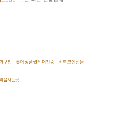
 원화구입
롯데상품권테더전송
비트코인선물
리움사는곳