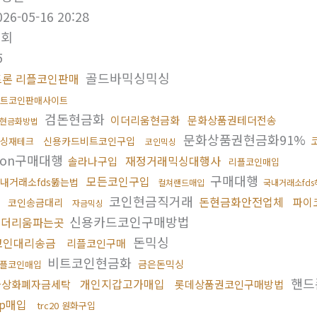
026-05-16 20:28
조회
5
골드바믹싱믹싱
트론 리플코인판매
트코인판매사이트
검돈현금화
이더리움현금화
문화상품권테더전송
현금화방법
문화상품권현금화91%
신용카드비트코인구입
싱재테크
코인믹싱
ron구매대행
재정거래믹싱대행사
솔라나구입
리플코인매입
구매대행
모든코인구입
내거래소fds뚫는법
컬쳐랜드매입
국내거래소fd
래
코인현금직거래
돈현금화안전업체
파이
코인송금대리
자금믹싱
신용카드코인구매방법
이더리움파는곳
돈믹싱
코인대리송금
리플코인구매
비트코인현금화
금은돈믹싱
플코인매입
핸드
개인지갑고가매입
가상화폐자금세탁
롯데상품권코인구매방법
rp매입
trc20 원화구입