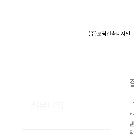
콘
텐
츠
로
(주)보람건축디자인
건
너
뛰
기
n
커뮤니티
텔