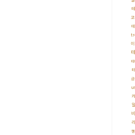
코
테
t
이
테
금
u
핸