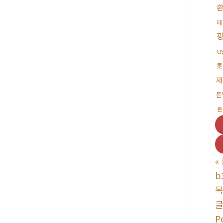
테
u
롯
재
돈
돈
«
b
P