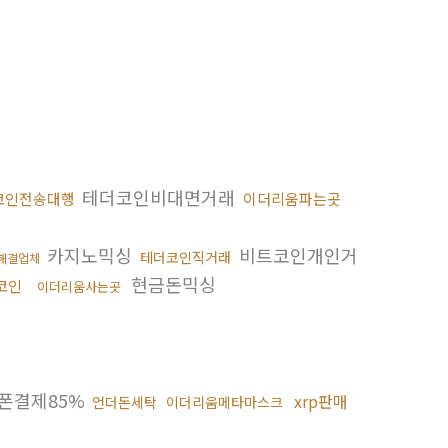
테더코인비대면거래
코인전송대행
이더리움파는곳
카지노믹싱
비트코인개인거
테더코인직거래
s해결업체
현금돈믹싱
코인
이더리움사는곳
폰결제85%
xrp판매
언더돈세탁
이더리움메타마스크