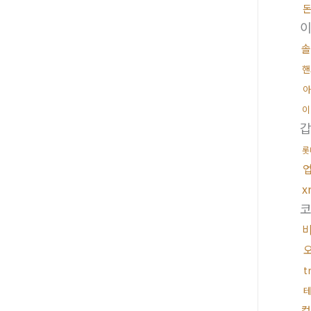
솔
핸
아
이
롯
x
t
컬