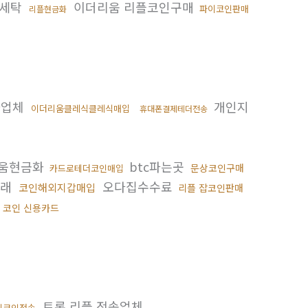
세탁
이더리움 리플코인구매
파이코인판매
리플현금화
화업체
개인지
이더리움클레식클레식매입
휴대폰결제테더전송
움현금화
btc파는곳
문상코인구매
카드로테더코인매입
거래
오다집수수료
코인해외지갑매입
리플 잡코인판매
코인 신용카드
트론 리플 전송업체
이코인전송