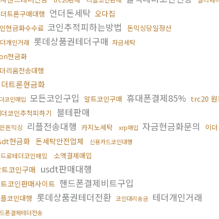
언더돈세탁
오다집
테더트론구매대행
코인추적피하는방법
인현금화수수료
돈믹싱당일정산
롯데상품권테더구매
더개인거래
자금세탁
ron현금화
더리움전송대행
테더트론현금화
모든코인구입
휴대폰결제85%
trc20
알트코인구매
더코인매입
블테판매
테더코인추척피하기
리플전송대행
자금현금화문의
카지노세탁
이더
은돈믹싱
xrp매입
sdt현금화
돈세탁안전업체
신용카드코인대행
소액결제매입
카드로테더코인매입
usdt판매대행
알트코인구매
핸드폰결제비트구입
비트코인판매사이트
롯데상품권테더전환
테더개인거래
리플코인대행
코인대리송금
드폰결제테더전송