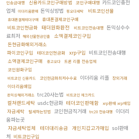
카드코인충전
신용카드코인구매방법
코인구매대행
인송금대행
업체
돈믹싱방법
비트코인선물
이더리움판매
핑오다세탁
휴대폰결제코인구매
휴대폰결제테더구매
태더원화환전
돈믹싱수수
비트코인현금화
비트코인전송대행
료최저
소액결제코인구입
해외선물현금인출
돈현금화해외거래소
xrp구입
비트코인전송대행
파이코인구입
테더코인현금화
소액결제코인구매
트론 리플 전송업체
중고오다
코인원화구입
이더리움 리플
코인현금화최저수수료
장외거래
비트코인 신용카드
이더리움매입
trc20사는법
돈믹싱해외거래소
비트코인 체크카드
컬쳐랜드세탁
usdc현금화
테더코인판매함
xrp판매 xrp매입
코인현금직거래
이더리
자금세탁
탈세하는방법
trc20 전송대행
움파는곳
자금세탁업체
테더대리송금
개인지갑고가매입
sol판매
처
비트코인구입