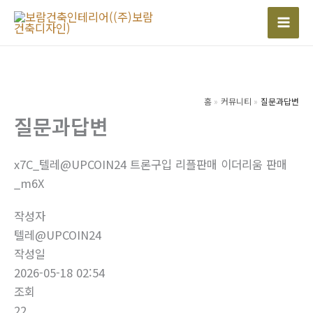
콘
텐
Mai
츠
Men
로
건
너
홈
커뮤니티
질문과답변
질문과답변
뛰
기
x7C_텔레@UPCOIN24 트론구입 리플판매 이더리움 판매
_m6X
작성자
텔레@UPCOIN24
작성일
2026-05-18 02:54
조회
22