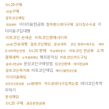
trc20구매
xrp구매
알트코인매입
이더리움현금화
이
컬쳐랜드테더구매
오다집수수료
대검세탁
더리움구입대행
비트코인 손대손
비트코인판매사이트
usdc전송대행
알트코인매입
문상세탁
코인 계좌이체구입
세무
trc20 판매
소액
비트코인 현금화
조사피하는방법
자금세탁문의
결제세탁
해외돈믹싱
비트코인카드구입
소액결제매입
문상코인구매방법
잡코인판매
테더현금화
솔라나현금화
비트코인매입
알트코인퀵거래
해외선물현금인출
이더리움매입
테더코인추척
카드로테더구입하는법
sol판매처
모든코인현금화
피하기
문상매입
trc20 구매
금은돈현금화