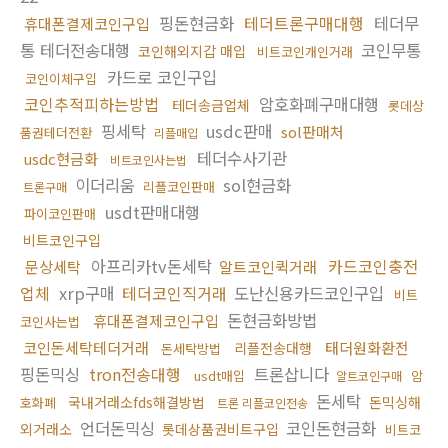
핑돈현금화
테더트론구매대행
테더무
휴대폰결제코인구입
통 테더전송대행
코인무통
코인해외지갑 매입
비트코인개인거래
카드로 코인구입
코인이체구입
코인추적피하는방법
암호화폐구매대행
테더송금업체
롯데상
핑세탁
usdc판매
sol판매처
품권테더전환
리플매입
테더수사기관
usdc현금화
비트코인사는법
이더리움
sol현금화
리플코인판매
트론구매
usdt판매대행
파이코인판매
비트코인구입
아프리카tv돈세탁
카드코인충전
문상세탁
알트코인퀵거래
업체
xrp구매
테더코인직거래
도난신용카드코인구입
비트
돈현금화방법
휴대폰결제코인구입
코인사는법
코인돈세탁테더거래
태더원화환전
리플전송대행
돈세탁방법
핑돈믹싱
tron전송대행
트론삽니다
usdt매입
암
알트코인구매
돈세탁
국내거래소fds해결방법
돈믹싱해
호화폐
트론 리플코인전송
언더돈믹싱
코인돈현금화
외거래소
롯데상품권비트구입
비트코