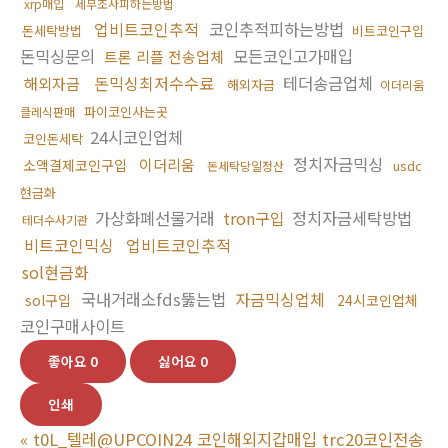
xrp매입
세무조사피하는방법
업비트코인추적
코인추적피하는방법
돈세탁방법
비트코인구입
돈믹싱문의
모든코인고가매입
트론 리플 전송업체
돈믹싱최저수수료
테더송금업체
해외자금
해외자금
이더리움
파이코인사는곳
클레식판매
24시코인업체
코인돈세탁
정치자금믹싱
이더리움
소액결제코인구입
usdc
돈세탁당일정산
현금화
가상화폐선물거래
tron구입
정치자금세탁방법
테더수사기관
비트코인믹싱
업비트코인추적
sol현금화
국내거래소fds뚫는법
자금믹싱업체
sol구입
24시코인업체
코인구매사이트
좋아요
0
싫어요
0
인쇄
«
t0L_텔레@UPCOIN24 코인해외지갑매입 trc20코인전송