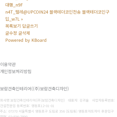
대행_n9F
n4T_텔레@UPCOIN24 블랙테더코인전송 블랙테더코인구
입_w7L
»
목록보기
답글쓰기
글수정
글삭제
Powered by KBoard
이용약관
개인정보처리방침
보람건축인테리어((주)보람건축디자인)
회사명:보람건축인테리어((주)보람건축디자인) 대표자: 김귀술
사업자등록번호:
건설전문업 등록번호: 영등포12-01-01
주소: 07370 서울특별시 영등포구 도림로 356 (도림동) 영등포아트자이 후문입구
전화: 02-836-7800