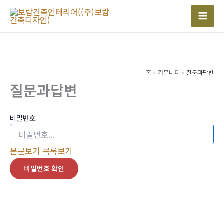
콘
텐
Mai
츠
Men
로
건
너
홈
커뮤니티
질문과답변
질문과답변
뛰
기
비밀번호
본문보기
목록보기
비밀번호 확인