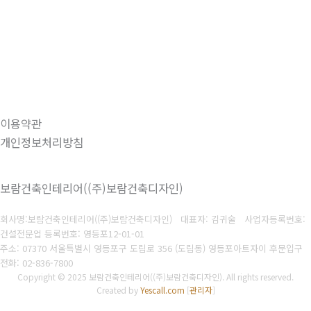
이용약관
개인정보처리방침
보람건축인테리어((주)보람건축디자인)
회사명:보람건축인테리어((주)보람건축디자인) 대표자: 김귀술
사업자등록번호:
건설전문업 등록번호: 영등포12-01-01
주소: 07370 서울특별시 영등포구 도림로 356 (도림동) 영등포아트자이 후문입구
전화: 02-836-7800
Copyright © 2025 보람건축인테리어((주)보람건축디자인). All rights reserved.
Created by
Yescall.com
[
관리자
]